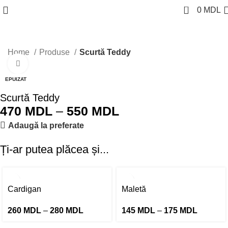
0
0
MDL
Home
Produse
Scurtă Teddy
Click pentru a mări
EPUIZAT
Scurtă Teddy
470
MDL
–
550
MDL
Adaugă la preferate
Ți-ar putea plăcea și...
Cardigan
Maletă
260
MDL
–
280
MDL
145
MDL
–
175
MDL