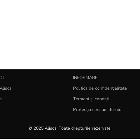
CT
INFORMARE
Alisca
Politica de confidențialitate
e
Termeni și condiții
Protecția consumatorului
© 2025
Alisca
. Toate drepturile rezervate.