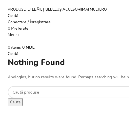
PRODUSE
FETE
BĂIEȚI
BEBELUȘI
ACCESORII
MAI MULTE
RO
Caută
Conectare / Înregistrare
0
Preferate
Meniu
0
items
0
MDL
Caută
Nothing Found
Apologies, but no results were found. Perhaps searching will help 
Caută